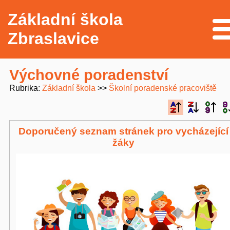
Základní škola
Me
Zbraslavice
Výchovné poradenství
Rubrika
Základní škola
Školní poradenské pracoviště
Doporučený seznam stránek pro vycházející
žáky