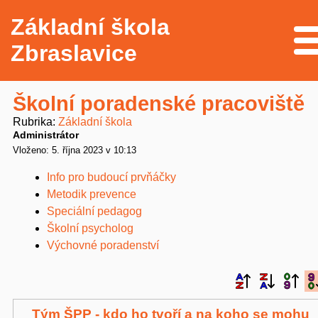
Základní škola
Me
Zbraslavice
Školní poradenské pracoviště
Rubrika
Základní škola
Administrátor
Vloženo: 5. října 2023 v 10:13
Info pro budoucí prvňáčky
Metodik prevence
Speciální pedagog
Školní psycholog
Výchovné poradenství
Tým ŠPP - kdo ho tvoří a na koho se mohu