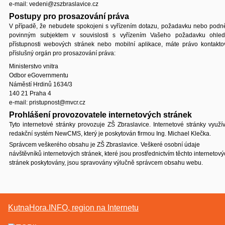
e-mail: vedeni@zszbraslavice.cz
Postupy pro prosazování práva
V případě, že nebudete spokojeni s vyřízením dotazu, požadavku nebo podn
povinným subjektem v souvislosti s vyřízením Vašeho požadavku ohle
přístupnosti webových stránek nebo mobilní aplikace, máte právo kontakto
příslušný orgán pro prosazování práva:
Ministerstvo vnitra
Odbor eGovernmentu
Náměstí Hrdinů 1634/3
140 21 Praha 4
e-mail: pristupnost@mvcr.cz
Prohlášení provozovatele internetových stránek
Tyto internetové stránky provozuje ZŠ Zbraslavice. Internetové stránky využív
redakční systém NewCMS, který je poskytován firmou Ing. Michael Klečka.
Správcem veškerého obsahu je ZŠ Zbraslavice. Veškeré osobní údaje
návštěvníků internetových stránek, které jsou prostřednictvím těchto internetov
stránek poskytovány, jsou spravovány výlučně správcem obsahu webu.
KutnaHora.INFO, region na Internetu