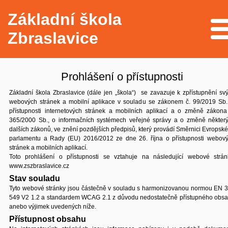
Základní škola
Me
Zbraslavice
Prohlášení o přístupnosti
Základní škola Zbraslavice (dále jen „škola“) se zavazuje k zpřístupnění sv
webových stránek a mobilní aplikace v souladu se zákonem č. 99/2019 Sb.
přístupnosti internetových stránek a mobilních aplikací a o změně zákona
365/2000 Sb., o informačních systémech veřejné správy a o změně někter
dalších zákonů, ve znění pozdějších předpisů, který provádí Směrnici Evropsk
parlamentu a Rady (EU) 2016/2012 ze dne 26. října o přístupnosti webov
stránek a mobilních aplikací.
Toto prohlášení o přístupnosti se vztahuje na následující webové strán
www.zszbraslavice.cz
Stav souladu
Tyto webové stránky jsou částečně v souladu s harmonizovanou normou EN 
549 V2 1.2 a standardem WCAG 2.1 z důvodu nedostatečně přístupného obs
anebo výjimek uvedených níže.
Přístupnost obsahu