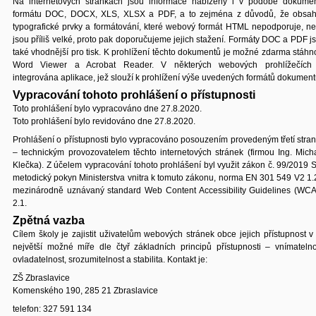
Na internetových stránkách jsou informace nabízeny i v podobě dokume
formátu DOC, DOCX, XLS, XLSX a PDF, a to zejména z důvodů, že obsah
typografické prvky a formátování, které webový formát HTML nepodporuje, n
jsou příliš velké, proto pak doporučujeme jejich stažení. Formáty DOC a PDF j
také vhodnější pro tisk. K prohlížení těchto dokumentů je možné zdarma stáhn
Word Viewer a Acrobat Reader. V některých webových prohlížečích
integrována aplikace, jež slouží k prohlížení výše uvedených formátů dokumen
Vypracování tohoto prohlášení o přístupnosti
Toto prohlášení bylo vypracováno dne 27.8.2020.
Toto prohlášení bylo revidováno dne 27.8.2020.
Prohlášení o přístupnosti bylo vypracováno posouzením provedeným třetí stra
– technickým provozovatelem těchto internetových stránek (firmou Ing. Mich
Klečka). Z účelem vypracování tohoto prohlášení byl využit zákon č. 99/2019 S
metodický pokyn Ministerstva vnitra k tomuto zákonu, norma EN 301 549 V2 1.
mezinárodně uznávaný standard Web Content Accessibility Guidelines (WC
2.1.
Zpětná vazba
Cílem školy je zajistit uživatelům webových stránek obce jejich přístupnost v
největší možné míře dle čtyř základních principů přístupnosti – vnímatelno
ovladatelnost, srozumitelnost a stabilita. Kontakt je:
ZŠ Zbraslavice
Komenského 190, 285 21 Zbraslavice
telefon: 327 591 134