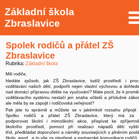
Základní škola
Me
Zbraslavice
Spolek rodičů a přátel ZŠ
Zbraslavice
Rubrika
Základní škola
Milí rodiče,
hledáte způsob, jak ZŠ Zbraslavice, tudíž prostředí i proc
vzdělávání našich dětí, podpořit nejen vlastní výchovou a dohle
nad domácí přípravou dítěte na vyučování? Máte pocit, že k prom
vzdělávacího systému nestačí jen snaha učitelů a příslušné záko
ale měla by se zapojit i rodičovská veřejnost?
Pak jste tu správně a můžete se v jakémkoli rozsahu připojit 
Spolku rodičů a přátel ZŠ Zbraslavice, který má za c
podporovat školní i mimoškolní akce, přispívat ke zpříjemně
školního prostředí, pomoct při realizaci nápadů dětí vyšší
tříd, předkládat doporučení a náměty souvisejících s plněním posl
školy, apod., a to vše za otevřené a partnerské komunikace rodičů