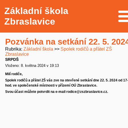
Základní škola
Me
Zbraslavice
Pozvánka na setkání 22. 5. 202
Rubrika
Základní škola
Spolek rodičů a přátel ZŠ
Zbraslavice
SRPDŠ
Vloženo: 8. května 2024 v 19:13
Milí rodiče,
Spolek rodičů a přátel ZŠ vás zve na otevřené setkání dne 22. 5. 2024 od 17-
hod. ve společenské místnosti v přízemí OÚ Zbraslavice.
Svou účast můžete potvrdit na e-mail rodice@zszbraslavice.cz.