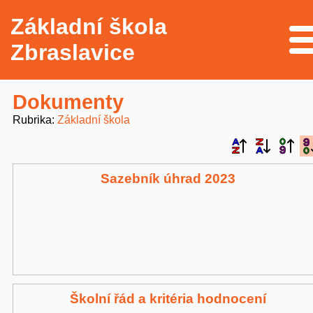
Základní škola
Me
Zbraslavice
Dokumenty
Rubrika
Základní škola
Sazebník úhrad 2023
Školní řád a kritéria hodnocení