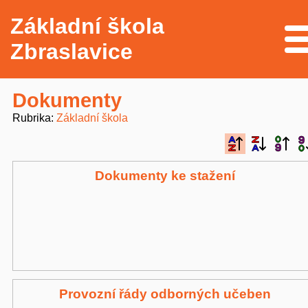
Základní škola
Me
Zbraslavice
Dokumenty
Rubrika
Základní škola
Dokumenty ke stažení
Provozní řády odborných učeben