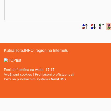
KutnaHora.INFO, region na Internetu
Poslední změna na webu: 17:17
Využívání cookies
Prohlášení o přístupnosti
Běží na publikačním systému
NewCMS