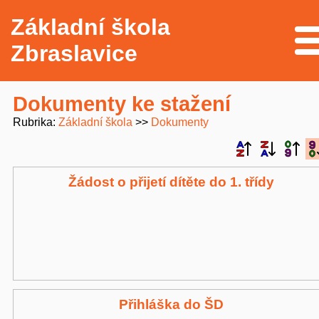
Základní škola
Me
Zbraslavice
Dokumenty ke stažení
Rubrika
Základní škola
Dokumenty
Žádost o přijetí dítěte do 1. třídy
Přihláška do ŠD