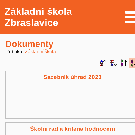
Základní škola
Me
Zbraslavice
Dokumenty
Rubrika
Základní škola
Sazebník úhrad 2023
Školní řád a kritéria hodnocení