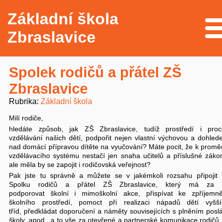
Základní škola
Me
Zbraslavice
Spolek rodičů a přátel ZŠ
Zbraslavice
Rubrika
Základní škola
Milí rodiče,
hledáte způsob, jak ZŠ Zbraslavice, tudíž prostředí i proc
vzdělávání našich dětí, podpořit nejen vlastní výchovou a dohle
nad domácí přípravou dítěte na vyučování? Máte pocit, že k prom
vzdělávacího systému nestačí jen snaha učitelů a příslušné záko
ale měla by se zapojit i rodičovská veřejnost?
Pak jste tu správně a můžete se v jakémkoli rozsahu připojit 
Spolku rodičů a přátel ZŠ Zbraslavice, který má za c
podporovat školní i mimoškolní akce, přispívat ke zpříjemně
školního prostředí, pomoct při realizaci nápadů dětí vyšší
tříd, předkládat doporučení a náměty souvisejících s plněním posl
školy, apod., a to vše za otevřené a partnerské komunikace rodičů