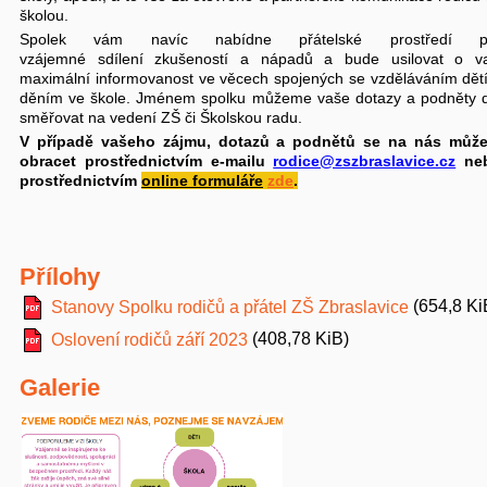
školou.
Spolek vám navíc nabídne přátelské prostředí p
vzájemné sdílení zkušeností a nápadů a bude usilovat o va
maximální informovanost ve věcech spojených se vzděláváním dět
děním ve škole. Jménem spolku můžeme vaše dotazy a podněty d
směřovat na vedení ZŠ či Školskou radu.
V případě vašeho zájmu, dotazů a podnětů se na nás může
obracet prostřednictvím e-mailu
rodice@zszbraslavice.cz
ne
prostřednictvím
online formuláře
zde
.
Přílohy
(654,8 Ki
Stanovy Spolku rodičů a přátel ZŠ Zbraslavice
(408,78 KiB)
Oslovení rodičů září 2023
Galerie