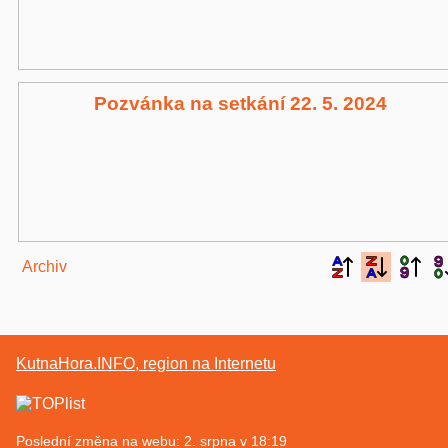
Pozvánka na setkání 22. 5. 2024
Archiv
KutnaHora.INFO, region na Internetu
Poslední změna na webu: 2. srpna v 18:19