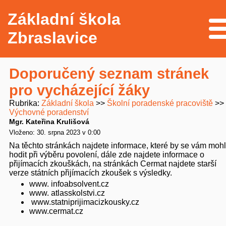
Základní škola
Me
Zbraslavice
Doporučený seznam stránek
pro vycházející žáky
Rubrika
Základní škola
Školní poradenské pracoviště
Výchovné poradenství
Mgr. Kateřina Krulišová
Vloženo: 30. srpna 2023 v 0:00
Na těchto stránkách najdete informace, které by se vám mohl
hodit při výběru povolení, dále zde najdete informace o
přijímacích zkouškách, na stránkách Cermat najdete starší
verze státních přijímacích zkoušek s výsledky.
www. infoabsolvent.cz
www. atlasskolstvi.cz
www.statniprijimacizkousky.cz
www.cermat.cz