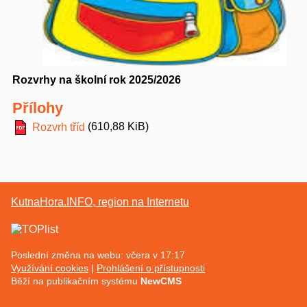
Rozvrhy na školní rok 2025/2026
Přílohy
(610,88 KiB)
Rozvrh tříd
KutnaHora.INFO, region na Internetu
Poslední změna na webu: včera v 17:17
Využívání cookies
Prohlášení o přístupnosti
Běží na publikačním systému
NewCMS