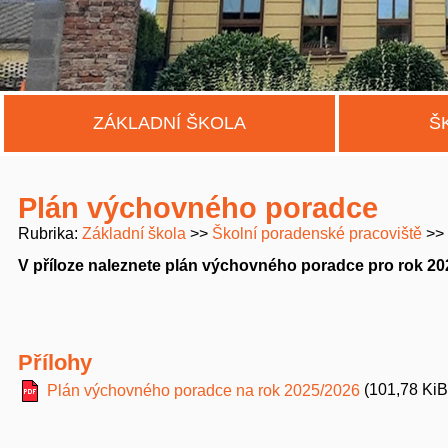
ZÁKLADNÍ ŠKOLA
Š
Plán výchovného poradce
Rubrika
Základní škola
Školní poradenské pracoviště
V příloze naleznete plán výchovného poradce pro rok 20
Přílohy
(101,78 KiB
Plán výchovného poradce na rok 2025/2026