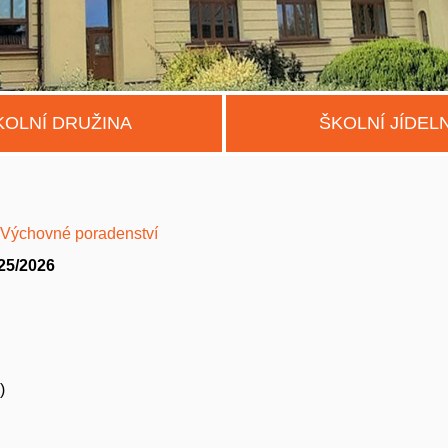
KOLNÍ DRUŽINA
ŠKOLNÍ JÍDEL
Výchovné poradenství
25/2026
)