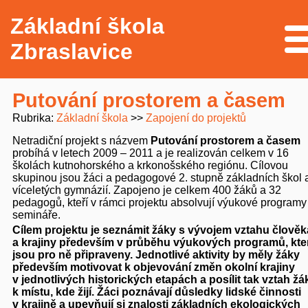
Základní škola
Me
Zbraslavice
Putování prostorem a časem
Rubrika
Základní škola
Zapojení do projektů
Netradiční projekt s názvem
Putování prostorem a časem
probíhá v letech 2009 – 2011 a je realizován celkem v 16
školách kutnohorského a krkonošského regiónu. Cílovou
skupinou jsou žáci a pedagogové 2. stupně základních škol 
víceletých gymnázií. Zapojeno je celkem 400 žáků a 32
pedagogů, kteří v rámci projektu absolvují výukové programy
semináře.
Cílem projektu je seznámit žáky s vývojem vztahu člověk
a krajiny především v průběhu výukových programů, kte
jsou pro ně připraveny. Jednotlivé aktivity by měly žáky
především motivovat k objevování změn okolní krajiny
v jednotlivých historických etapách a posílit tak vztah žá
k místu, kde žijí. Žáci poznávají důsledky lidské činnosti
v krajině a upevňují si znalosti základních ekologických