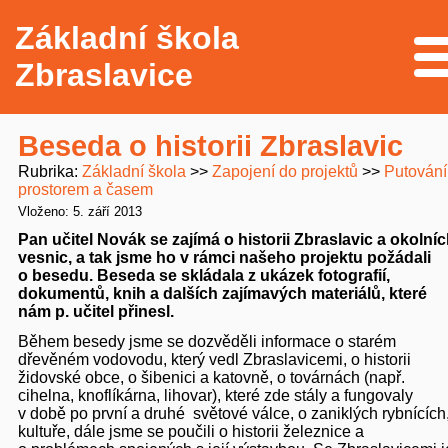
Základní škola
Me
Zbraslavice
Beseda o historii Zbraslavic
Rubrika
Základní škola
Zapojení do projektů
Putování
prostorem a časem
Vloženo: 5. září 2013
Pan učitel Novák se zajímá o historii Zbraslavic a okolní
vesnic, a tak jsme ho v rámci našeho projektu požádali
o besedu. Beseda se skládala z ukázek fotografií,
dokumentů, knih a dalších zajímavých materiálů, které
nám p. učitel přinesl.
Během besedy jsme se dozvěděli informace o starém
dřevěném vodovodu, který vedl Zbraslavicemi, o historii
židovské obce, o šibenici a katovně, o továrnách (např.
cihelna, knoflíkárna, lihovar), které zde stály a fungovaly
v době po první a druhé světové válce, o zaniklých rybnících
kultuře, dále jsme se poučili o historii železnice a