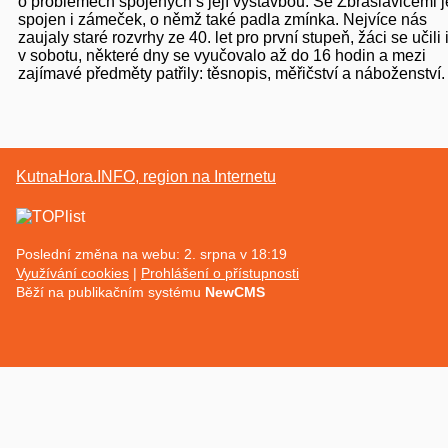
o problémech spojených s její výstavbou. Se Zbraslavicemi j
spojen i zámeček, o němž také padla zmínka. Nejvíce nás
zaujaly staré rozvrhy ze 40. let pro první stupeň, žáci se učili 
v sobotu, některé dny se vyučovalo až do 16 hodin a mezi
zajímavé předměty patřily: těsnopis, měřičství a náboženství.
KutnaHora.INFO, region na Internetu
Poslední změna na webu: 2. srpna v 18:19
Využívání cookies
Prohlášení o přístupnosti
Běží na publikačním systému
NewCMS