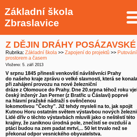
Základní škola
Me
Zbraslavice
Z DĚJIN DRÁHY POSÁZAVSKÉ
Rubrika
Základní škola
Zapojení do projektů
Putování
prostorem a časem
Vloženo: 5. září 2013
V srpnu 1845 přinesli venkovští návštěvníci Prahy
do našeho kraje zprávu o velké slavnosti, která se konal
při zahájení provozu na nové železniční
dráze z Olomouce do Prahy. Dne 20.srpna téhož roku vje
český inženýr Jan Perner (z Bratřic u Čáslavi) poprvé
na hlavní pražské nádraží s ověnčenou
lokomotivou "Čechy". Již tehdy mysleli na to, jak spojit
Kutnou Horu ostatním světem výstavbou nových železni
Lidé dřív o těchto výstavbách mluvili jako o neštěstí této
krajiny, že zaniknou úrodná pole, znečistí se ovzduší a
ptáci budou na zem padat mrtví,... 50 let trvalo než se
překonal odpor vesnického obyvatelstva.