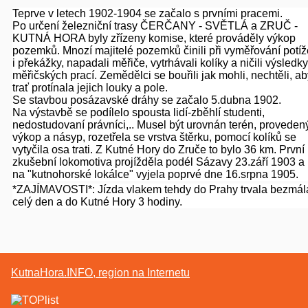
Teprve v letech 1902-1904 se začalo s prvními pracemi.
Po určení železniční trasy ČERČANY - SVĚTLÁ a ZRUČ -
KUTNÁ HORA byly zřízeny komise, které prováděly výkop
pozemků. Mnozí majitelé pozemků činili při vyměřování potíž
i překážky, napadali měřiče, vytrhávali kolíky a ničili výsledky
měřičských prací. Zemědělci se bouřili jak mohli, nechtěli, a
trať protínala jejich louky a pole.
Se stavbou posázavské dráhy se začalo 5.dubna 1902.
Na výstavbě se podílelo spousta lidí-zběhlí studenti,
nedostudovaní právníci,.. Musel být urovnán terén, proveden
výkop a násyp, rozetřela se vrstva štěrku, pomocí kolíků se
vytyčila osa trati. Z Kutné Hory do Zruče to bylo 36 km. První
zkušební lokomotiva projížděla podél Sázavy 23.září 1903 a
na "kutnohorské lokálce" vyjela poprvé dne 16.srpna 1905.
*ZAJÍMAVOSTI*: Jízda vlakem tehdy do Prahy trvala bezmál
celý den a do Kutné Hory 3 hodiny.
KutnaHora.INFO, region na Internetu