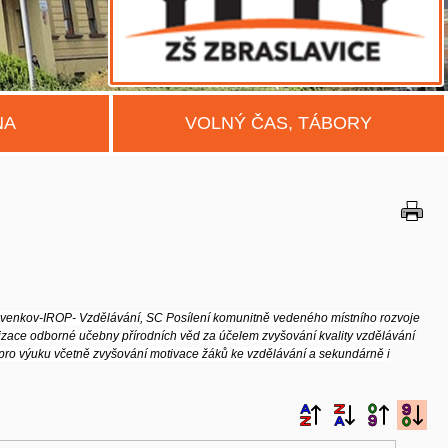
NA
VOLNÝ ČAS, TÁBORY
venkov-IROP- Vzdělávání, SC Posílení komunitně vedeného místního rozvoje
izace odborné
učebny přírodních věd za účelem zvyšování kvality vzdělávání
 pro výuku
včetně zvyšování motivace žáků ke vzdělávání a sekundárně i