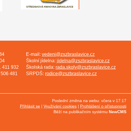
134
E-mail:
vedeni@zszbraslavice.cz
704
Školní jídelna:
jidelna@zszbraslavice.cz
1 411 932
Školská rada:
rada.skoly@zszbraslavice.cz
5 506 481
SRPDŠ:
rodice@zszbraslavice.cz
Poslední změna na webu: včera v 17:17
Přihlásit se
Využívání cookies
Prohlášení o přístupnosti
Běží na publikačním systému
NewCMS