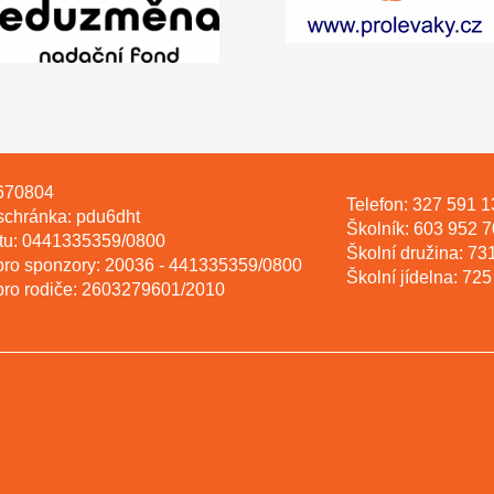
670804
Telefon: 327 591 
schránka: pdu6dht
Školník: 603 952 
čtu: 0441335359/0800
Školní družina: 73
 pro sponzory: 20036 - 441335359/0800
Školní jídelna: 72
 pro rodiče: 2603279601/2010