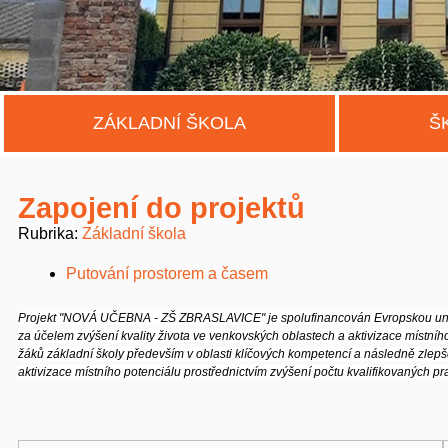
ZÁKLADNÍ ŠKOLA
Š
Zapojení do projektů
Rubrika
Základní škola
Putování prostorem a časem
Projekt "NOVÁ UČEBNA - ZŠ ZBRASLAVICE" je spolufinancován Evropskou un
za
účelem zvýšení kvality života ve venkovských oblastech a aktivizace místní
žáků základní
školy především v oblasti klíčových kompetencí a následně zlep
aktivizace
místního potenciálu prostřednictvím zvýšení počtu kvalifikovaných p