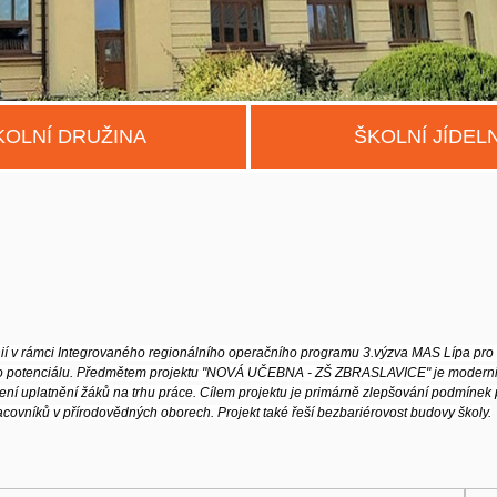
KOLNÍ DRUŽINA
ŠKOLNÍ JÍDEL
ií v
rámci Integrovaného regionálního operačního programu 3.výzva MAS Lípa pro
ho
potenciálu
.
Předmětem projektu "NOVÁ UČEBNA - ZŠ ZBRASLAVICE" je modern
šení uplatnění
žáků na trhu práce. Cílem projektu je primárně zlepšování podmínek
racovníků
v přírodovědných oborech. Projekt také řeší bezbariérovost budovy školy.