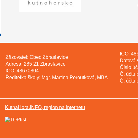
IČO: 48
Zřizovatel: Obec Zbraslavice
Datová 
Adresa: 285 21 Zbraslavice
Číslo ú
IČO: 48670804
Č. účtu
Ředitelka školy: Mgr. Martina Peroutková, MBA
Č. účtu
KutnaHora.INFO, region na Internetu