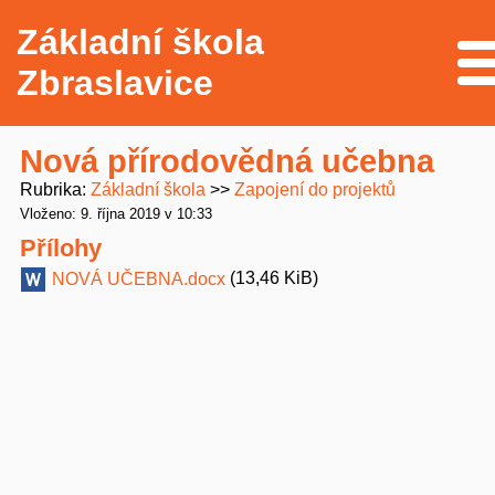
Základní škola
Me
Zbraslavice
Nová přírodovědná učebna
Rubrika
Základní škola
Zapojení do projektů
Vloženo: 9. října 2019 v 10:33
Přílohy
(13,46 KiB)
NOVÁ UČEBNA.docx