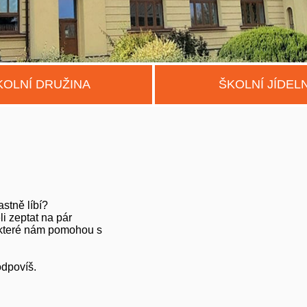
KOLNÍ DRUŽINA
ŠKOLNÍ JÍDEL
astně líbí?
i zeptat na pár
 které nám pomohou s
odpovíš.