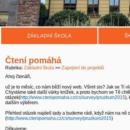
ZÁKLADNÍ ŠKOLA
Š
Čtení pomáhá
Rubrika
Základní škola
Zapojení do projektů
Ahoj čtenáři,
už je to měsíc, co nám běží nový web. Všiml sis? Jak se Ti vl
Chystáme také další várky knížek, a proto bychom se Tě chtěl
otázek(
http://www.ctenipomaha.cz/cs/survey/pruzkum2015
),
dalším výběrem.
Přehled otázek najdeš tady a budeme rádi, když nám na ně 
(
http://www.ctenipomaha.cz/cs/survey/pruzkum2015
)
Děkujeme.