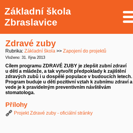
Základní škola
Me
Zbraslavice
Zdravé zuby
Rubrika
Základní škola
Zapojení do projektů
Vloženo: 31. října 2013
Cílem programu ZDRAVÉ ZUBY je zlepšit zubní zdraví
u dětí a mládeže, a tak vytvořit předpoklady k zajištění
zdravých zubů i u dospělé populace v budoucích letech.
Program buduje u dětí pozitivní vztah k zubnímu zdraví a
vede je k pravidelným preventivním návštěvám
stomatologa.
Přílohy
Projekt Zdravé zuby - oficiální stránky