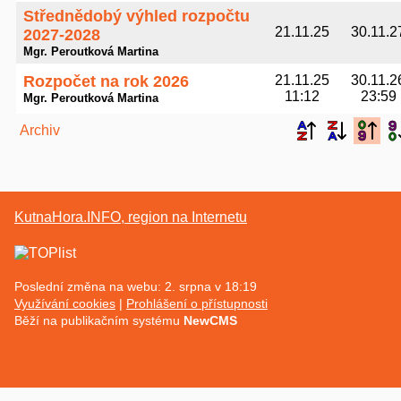
Střednědobý výhled rozpočtu
21.11.25
30.11.2
2027-2028
Mgr. Peroutková Martina
Rozpočet na rok 2026
21.11.25
30.11.2
11:12
23:59
Mgr. Peroutková Martina
Archiv
KutnaHora.INFO, region na Internetu
Poslední změna na webu: 2. srpna v 18:19
Využívání cookies
Prohlášení o přístupnosti
Běží na publikačním systému
NewCMS