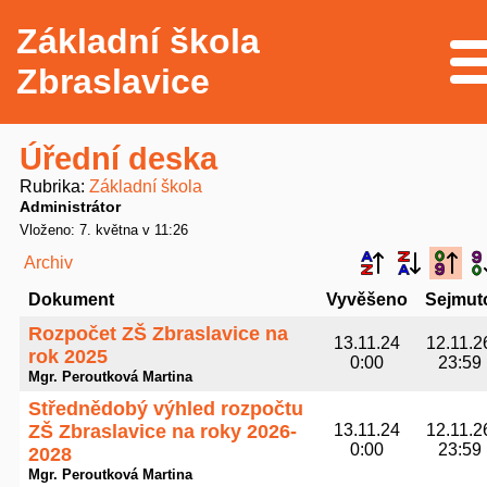
Základní škola
Me
Zbraslavice
Úřední deska
Rubrika
Základní škola
Administrátor
Vloženo: 7. května v 11:26
Archiv
Dokument
Vyvěšeno
Sejmut
Rozpočet ZŠ Zbraslavice na
13.11.24
12.11.2
rok 2025
0:00
23:59
Mgr. Peroutková Martina
Střednědobý výhled rozpočtu
ZŠ Zbraslavice na roky 2026-
13.11.24
12.11.2
0:00
23:59
2028
Mgr. Peroutková Martina