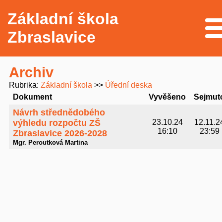
Základní škola
Me
Zbraslavice
Archiv
Rubrika
Základní škola
Úřední deska
Dokument
Vyvěšeno
Sejmut
Návrh střednědobého
výhledu rozpočtu ZŠ
23.10.24
12.11.2
16:10
23:59
Zbraslavice 2026-2028
Mgr. Peroutková Martina