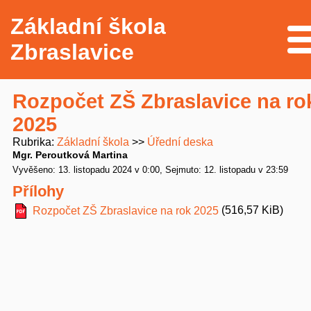
Základní škola
Me
Zbraslavice
Rozpočet ZŠ Zbraslavice na ro
2025
Rubrika
Základní škola
Úřední deska
Mgr. Peroutková Martina
Vyvěšeno: 13. listopadu 2024 v 0:00
Sejmuto: 12. listopadu v 23:59
Přílohy
(516,57 KiB)
Rozpočet ZŠ Zbraslavice na rok 2025