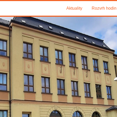
Aktuality
Rozvrh hodin