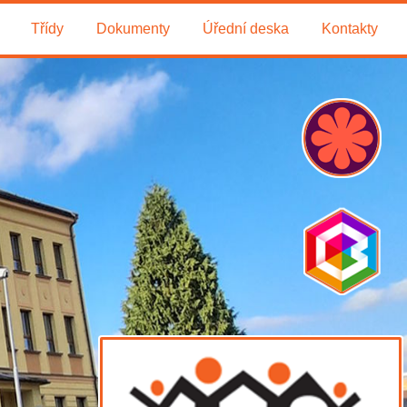
Třídy
Dokumenty
Úřední deska
Kontakty