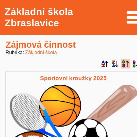
Základní škola
Me
Zbraslavice
Zájmová činnost
Rubrika
Základní škola
Sportovní kroužky 2025