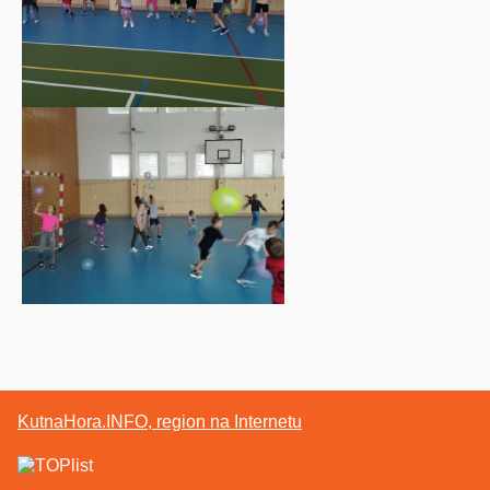
KutnaHora.INFO, region na Internetu