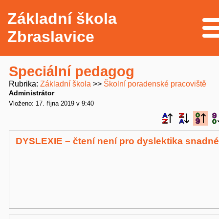
Základní škola
Me
Zbraslavice
Speciální pedagog
Rubrika
Základní škola
Školní poradenské pracoviště
Administrátor
Vloženo: 17. října 2019 v 9:40
DYSLEXIE – čtení není pro dyslektika snadné