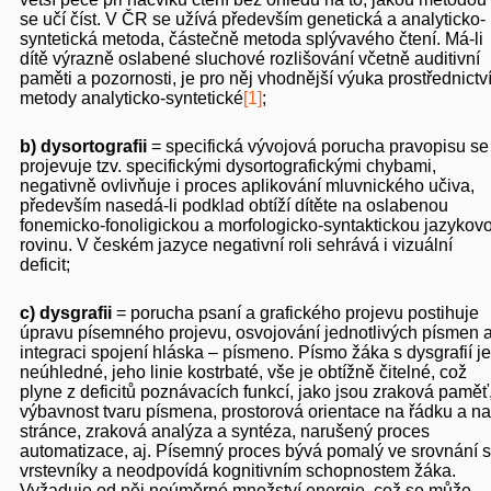
se učí číst. V ČR se užívá především genetická a analyticko-
syntetická metoda, částečně metoda splývavého čtení. Má-li
dítě výrazně oslabené sluchové rozlišování včetně auditivní
paměti a pozornosti, je pro něj vhodnější výuka prostřednictv
metody analyticko-syntetické
[1]
;
b)
dysortografii
= specifická vývojová porucha pravopisu se
projevuje tzv. specifickými dysortografickými chybami,
negativně ovlivňuje i proces aplikování mluvnického učiva,
především nasedá-li podklad obtíží dítěte na oslabenou
fonemicko-fonoligickou a morfologicko-syntaktickou jazykov
rovinu. V českém jazyce negativní roli sehrává i vizuální
deficit;
c)
dysgrafii
= porucha psaní a grafického projevu postihuje
úpravu písemného projevu, osvojování jednotlivých písmen 
integraci spojení hláska – písmeno. Písmo žáka s dysgrafií je
neúhledné, jeho linie kostrbaté, vše je obtížně čitelné, což
plyne z deficitů poznávacích funkcí, jako jsou zraková paměť
výbavnost tvaru písmena, prostorová orientace na řádku a na
stránce, zraková analýza a syntéza, narušený proces
automatizace, aj. Písemný proces bývá pomalý ve srovnání s
vrstevníky a neodpovídá kognitivním schopnostem žáka.
Vyžaduje od něj neúměrné množství energie, což se může