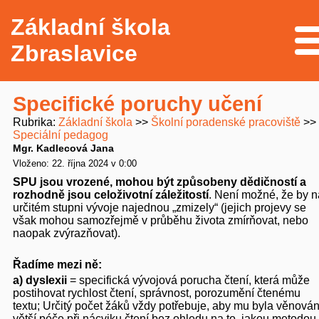
Základní škola
Me
Zbraslavice
Specifické poruchy učení
Rubrika
Základní škola
Školní poradenské pracoviště
Speciální pedagog
Mgr. Kadlecová Jana
Vloženo: 22. října 2024 v 0:00
SPU jsou vrozené, mohou být způsobeny dědičností a
rozhodně jsou celoživotní záležitostí
. Není možné, že by n
určitém stupni vývoje najednou „zmizely“ (jejich projevy se
však mohou samozřejmě v průběhu života zmírňovat, nebo
naopak zvýrazňovat).
Řadíme mezi ně:
a)
dyslexii
= specifická vývojová porucha čtení, která může
postihovat rychlost čtení, správnost, porozumění čtenému
textu; Určitý počet žáků vždy potřebuje, aby mu byla věnová
větší péče při nácviku čtení bez ohledu na to, jakou metodou