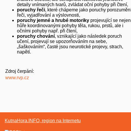
detaily vnímaných tvarů, zvládat oční pohyby při čtení,
poruchy řeči
, které chápeme jako poruchy porozuměn
řeči, vyjadřování a výslovnosti,
poruchy jemné a hrubé motoriky
projevující se nejen
hůře koordinovanými pohyby těla, rukou, prstů, ale i
očními pohyby např. při čtení,
poruchy chování
, vznikající jako následek poruch
učení, projevují se upozorňováním na sebe,
„šaškováním“, časté jsou neurotické projevy, strach,
napětí.
Zdroj čerpání:
www.rvp.cz
KutnaHora.INFO, region na Internetu