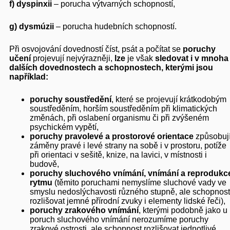
f)
dyspinxii
– porucha výtvarných schopností,
g)
dysmúzii
– porucha hudebních schopností.
Při osvojování dovedností číst, psát a počítat se
poruchy
učení
projevují nejvýrazněji,
lze
je však
sledovat i v mnoha
dalších dovednostech a schopnostech, kterými jsou
například:
poruchy soustředění
, které se projevují krátkodobým
soustředěním, horším soustředěním při klimatických
změnách, při oslabení organismu či při zvýšeném
psychickém vypětí,
poruchy pravolevé a prostorové orientace
způsobují
záměny pravé i levé strany na sobě i v prostoru, potíže
při orientaci v sešitě, knize, na lavici, v místnosti i
budově,
poruchy sluchového vnímání, vnímání a reprodukc
rytmu
(těmito poruchami nemyslíme sluchové vady ve
smyslu nedoslýchavosti různého stupně, ale schopnost
rozlišovat jemné přírodní zvuky i elementy lidské řeči),
poruchy zrakového vnímání
, kterými podobně jako u
poruch sluchového vnímání nerozumíme poruchy
zrakové ostrosti, ale schopnost rozlišovat jednotlivé