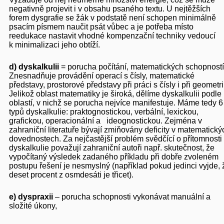
negativně projevit i v obsahu psaného textu. U nejtěžších
forem dysgrafie se žák v podstatě není schopen minimálně
psacím písmem naučit psát vůbec a je potřeba místo
reedukace nastavit vhodné kompenzační techniky vedoucí
k minimalizaci jeho obtíží.
d)
dyskalkulii
= porucha počítání, matematických schopností
Znesnadňuje provádění operací s čísly, matematické
představy, prostorové představy při práci s čísly i při geometri
Jelikož oblast matematiky je široká, dělíme dyskalkulii podle
oblastí, v nichž se porucha nejvíce manifestuje. Máme tedy 6
typů dyskalkulie: praktognostickou, verbální, lexickou,
grafickou, operacionální a ideognostickou. Zejména v
zahraniční literatuře bývají zmiňovány deficity v matematický
dovednostech. Za nejčastější problém svědčící o přítomnosti
dyskalkulie považují zahraniční autoři např. skutečnost, že
vypočítaný výsledek zadaného příkladu při dobře zvoleném
postupu řešení je nesmyslný (například pokud jedinci vyjde, 
deset procent z osmdesáti je třicet).
e)
dyspraxii
– porucha schopnosti vykonávat manuální a
složité úkony,