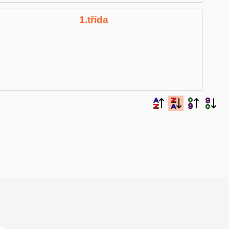
1.třída