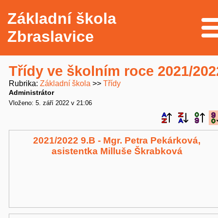
Základní škola
Me
Zbraslavice
Třídy ve školním roce 2021/202
Rubrika
Základní škola
Třídy
Administrátor
Vloženo: 5. září 2022 v 21:06
2021/2022 9.B - Mgr. Petra Pekárková,
asistentka Milluše Škrabková