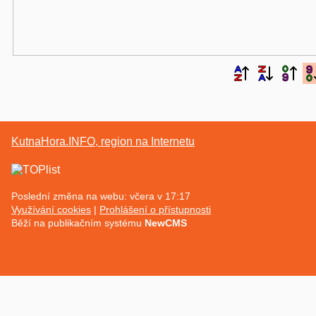
KutnaHora.INFO, region na Internetu
Poslední změna na webu: včera v 17:17
Využívání cookies
Prohlášení o přístupnosti
Běží na publikačním systému
NewCMS