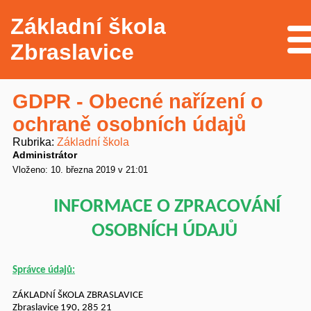
Základní škola
Me
Zbraslavice
GDPR - Obecné nařízení o
ochraně osobních údajů
Rubrika
Základní škola
Administrátor
Vloženo: 10. března 2019 v 21:01
INFORMACE O ZPRACOVÁNÍ
OSOBNÍCH ÚDAJŮ
Správce údajů:
ZÁKLADNÍ ŠKOLA ZBRASLAVICE
Zbraslavice 190, 285 21