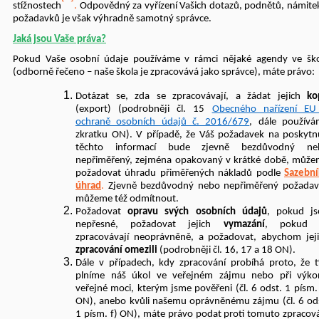
stížnostech
.
Odpovědný za vyřízení Vašich dotazů, podnětů, námite
požadavků je však výhradně samotný správce.
Jaká jsou Vaše práva?
Pokud Vaše osobní údaje používáme v rámci nějaké agendy ve šk
(odborně řečeno – naše škola je zpracovává jako správce), máte právo:
Dotázat se, zda se zpracovávají, a žádat jejich
ko
(export) (podrobněji čl. 15
Obecného nařízení EU
ochraně osobních údajů č. 2016/679
, dále použív
zkratku ON). V případě, že Váš požadavek na poskytn
těchto informací bude zjevně bezdůvodný ne
nepřiměřený, zejména opakovaný v krátké době, můž
požadovat úhradu přiměřených nákladů podle
Sazební
úhrad
.
Zjevně bezdůvodný nebo nepřiměřený požadav
můžeme též odmítnout.
Požadovat
opravu svých osobních údajů
, pokud js
nepřesné, požadovat jejich
vymazání
, pokud 
zpracovávají neoprávněně, a požadovat, abychom jej
zpracování
omezili
(podrobněji čl. 16, 17 a 18 ON).
Dále v případech, kdy zpracování probíhá proto, že 
plníme náš úkol ve veřejném zájmu nebo při výko
veřejné moci, kterým jsme pověřeni (čl. 6 odst. 1 písm.
ON), anebo kvůli našemu oprávněnému zájmu (čl. 6 od
1 písm. f) ON), máte právo podat proti tomuto zpracov