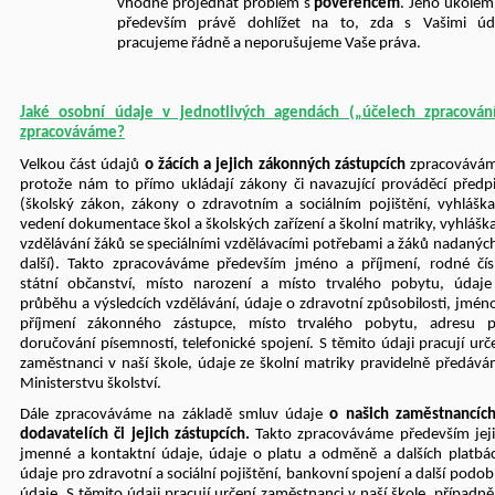
vhodné projednat problém s
pověřencem
. Jeho úkolem
především právě dohlížet na to, zda s Vašimi úda
pracujeme řádně a neporušujeme Vaše práva.
Jaké osobní údaje v jednotlivých agendách („účelech zpracován
zpracováváme?
Velkou část údajů
o žácích a jejich zákonných zástupcích
zpracovávám
protože nám to přímo ukládají zákony či navazující prováděcí předp
(školský zákon, zákony o zdravotním a sociálním pojištění, vyhlášk
vedení dokumentace škol a školských zařízení a školní matriky, vyhlášk
vzdělávání žáků se speciálními vzdělávacími potřebami a žáků nadanýc
další). Takto zpracováváme především jméno a příjmení, rodné čís
státní občanství, místo narození a místo trvalého pobytu, údaj
průběhu a výsledcích vzdělávání, údaje o zdravotní způsobilosti, jmén
příjmení zákonného zástupce, místo trvalého pobytu, adresu p
doručování písemností, telefonické spojení. S těmito údaji pracují urč
zaměstnanci v naší škole, údaje ze školní matriky pravidelně předáv
Ministerstvu školství.
Dále zpracováváme na základě smluv údaje
o našich zaměstnancíc
dodavatelích či jejich zástupcích.
Takto zpracováváme především jej
jmenné a kontaktní údaje, údaje o platu a odměně a dalších platbá
údaje pro zdravotní a sociální pojištění, bankovní spojení a další podo
údaje. S těmito údaji pracují určení zaměstnanci v naší škole, případně