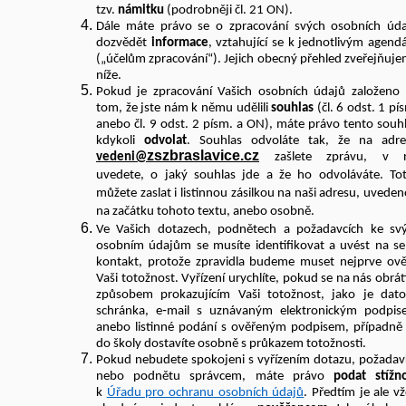
tzv.
námitku
(podrobněji čl. 21 ON).
Dále máte právo se o zpracování svých osobních úd
dozvědět
informace
, vztahující se k jednotlivým agen
(„účelům zpracování“). Jejich obecný přehled zveřejňuj
níže.
Pokud je zpracování Vašich osobních údajů založeno
tom, že jste nám k němu udělili
souhlas
(čl. 6 odst. 1 pí
anebo čl. 9 odst. 2 písm. a ON), máte právo tento souh
kdykoli
odvolat
. Souhlas odvoláte tak, že na adre
zszbraslavice.cz
vedeni@
zašlete zprávu, v n
uvedete, o jaký souhlas jde a že ho odvoláváte. To
můžete zaslat i listinnou zásilkou na naši adresu, uvede
na začátku tohoto textu, anebo osobně.
Ve Vašich dotazech, podnětech a požadavcích ke s
osobním údajům se musíte identifikovat a uvést na s
kontakt, protože zpravidla budeme muset nejprve ově
Vaši totožnost. Vyřízení urychlíte, pokud se na nás obrát
způsobem prokazujícím Vaši totožnost, jako je dat
schránka, e‑mail s uznávaným elektronickým podpi
anebo listinné podání s ověřeným podpisem, případně
do školy dostavíte osobně s průkazem totožnosti.
Pokud nebudete spokojeni s vyřízením dotazu, požada
nebo podnětu správcem, máte právo
podat stížn
k
Úřadu pro ochranu osobních údajů
. Předtím je ale v