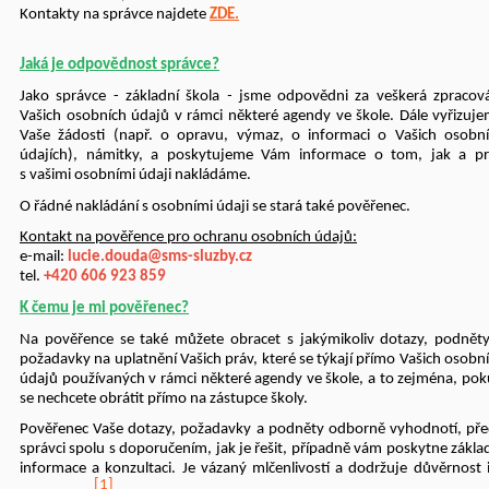
Kontakty na správce najdete
ZDE.
Jaká je odpovědnost správce?
Jako správce - základní škola
-
jsme odpovědni za veškerá zpracov
Vašich osobních údajů v rámci některé agendy ve škole. Dále vyřizuj
Vaše žádosti (např. o opravu, výmaz, o informaci o Vašich osobn
údajích), námitky, a poskytujeme Vám informace o tom, jak a p
s vašimi osobními údaji nakládáme.
O řádné nakládání s osobními údaji se stará také pověřenec.
Kontakt na pověřence pro ochranu osobních údajů:
e-mail:
lucie.douda@sms-sluzby.cz
te
l.
+420 606 923 859
K čemu je mi pověřenec?
Na pověřence se také můžete obracet s jakýmikoliv dotazy, podnět
požadavky na uplatnění Vašich práv, které se týkají přímo Vašich osobn
údajů používaných v rámci některé agendy ve škole, a to zejména, po
se nechcete obrátit přímo na zástupce školy.
Pověřenec Vaše dotazy, požadavky a podněty odborně vyhodnotí, př
správci spolu s doporučením, jak je řešit, případně vám poskytne zákla
informace a konzultaci. Je vázaný mlčenlivostí a dodržuje důvěrnost 
[1]