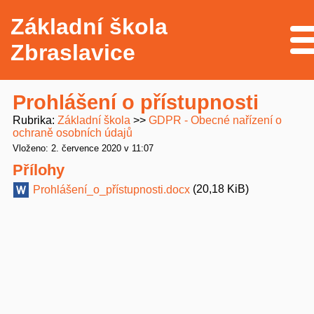
Základní škola
Me
Zbraslavice
Prohlášení o přístupnosti
Rubrika
Základní škola
GDPR - Obecné nařízení o
ochraně osobních údajů
Vloženo: 2. července 2020 v 11:07
Přílohy
(20,18 KiB)
Prohlášení_o_přístupnosti.docx