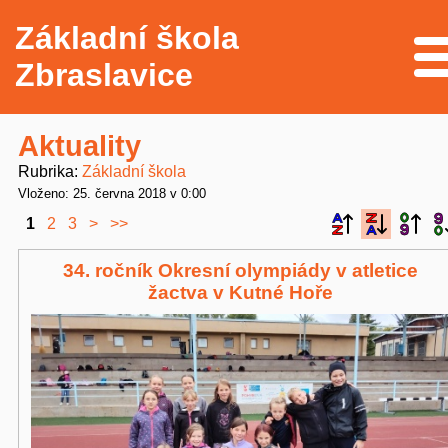
Základní škola
Me
Zbraslavice
Aktuality
Rubrika
Základní škola
Vloženo: 25. června 2018 v 0:00
1
2
3
>
>>
34. ročník Okresní olympiády v atletice
žactva v Kutné Hoře