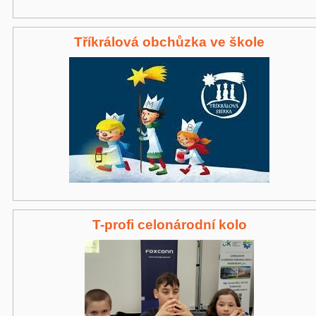
Tříkrálová obchůzka ve škole
T-profi celonárodní kolo