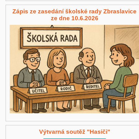
Zápis ze zasedání školské rady Zbraslavice
ze dne 10.6.2026
Výtvarná soutěž "Hasiči"