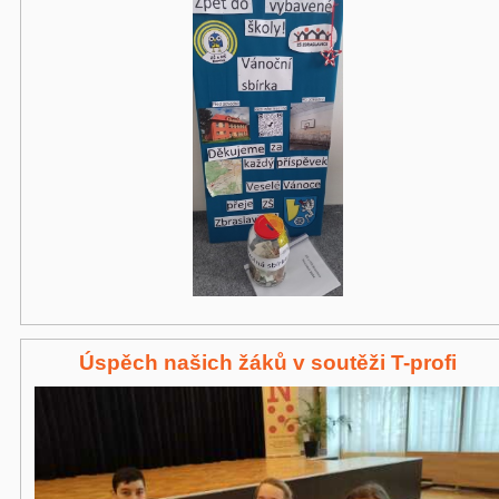
Úspěch našich žáků v soutěži T-profi