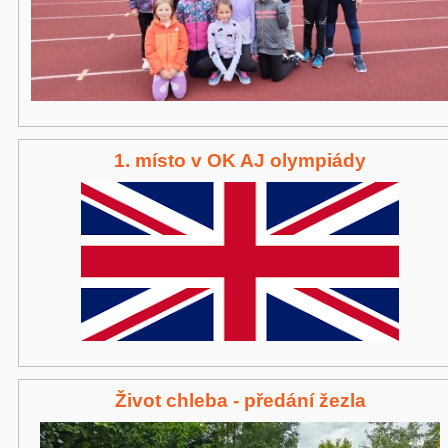
1. místo v OK AJ olympiády
Život chleba - předání žezla