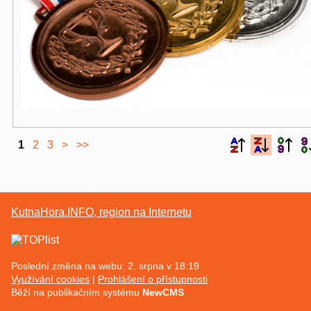
1
2
3
>
>>
KutnaHora.INFO, region na Internetu
Poslední změna na webu: 2. srpna v 18:19
Využívání cookies
Prohlášení o přístupnosti
Běží na publikačním systému
NewCMS