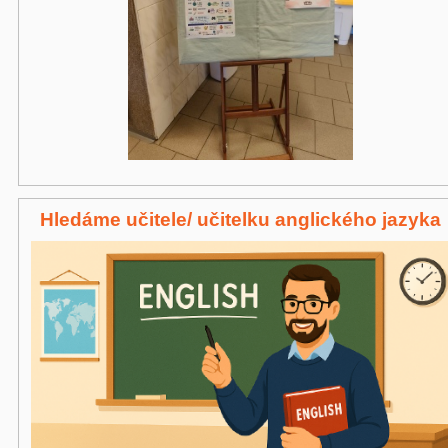
Hledáme učitele/ učitelku anglického jazyka