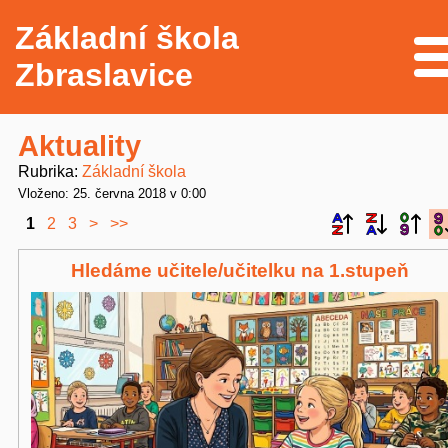
Základní škola
Me
Zbraslavice
Aktuality
Rubrika
Základní škola
Vloženo: 25. června 2018 v 0:00
1
2
3
>
>>
Hledáme učitele/učitelku na 1.stupeň