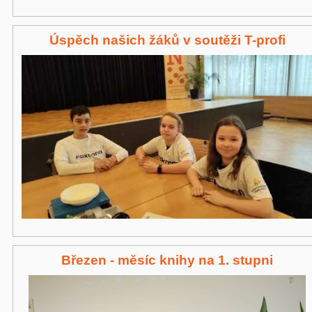
Úspěch našich žáků v soutěži T-profi
Březen - měsíc knihy na 1. stupni