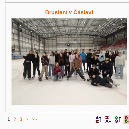
Bruslení v Čáslavi
1
2
3
>
>>