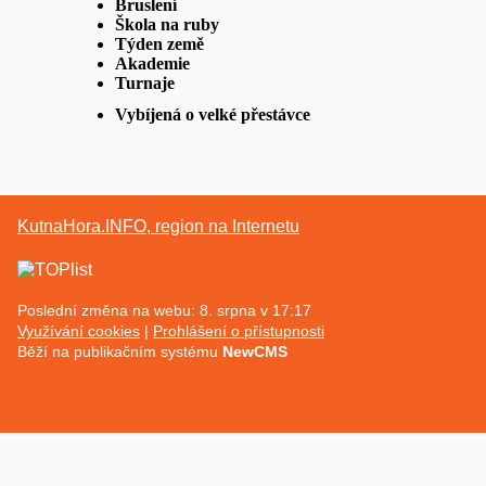
Bruslení
Škola na ruby
Týden země
Akademie
Turnaje
Vybíjená o velké přestávce
KutnaHora.INFO, region na Internetu
Poslední změna na webu: 8. srpna v 17:17
Využívání cookies
Prohlášení o přístupnosti
Běží na publikačním systému
NewCMS