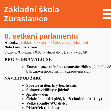
Základní škola
Me
Zbraslavice
8. setkání parlamentu
Rubrika
Základní škola
Žákovský parlament
Nela Langmajerova
Vloženo: 3. března v 0:00
Platnost do: 31. srpna v 23:59
PROJEDNÁVÁLO SE
Znovu upozornění na zasouvání židlí v jídelně –
dě
byli znovu upozorněni na zasouvání židlí
NÁVRHY OD ŽÁKŮ
Sportovní den, hry bez hranic
Špinavé vidličky v jídelně
Aprílový den
Čekání na oběd (děti, kteří chodí do družiny)
Velké zrcadlo WC dívky
Přístřešek (plachta)