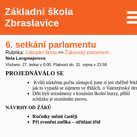
Základní škola
Me
Zbraslavice
6. setkání parlamentu
Rubrika
Základní škola
Žákovský parlament
Nela Langmajerova
Vloženo: 27. ledna v 0:00
Platnost do: 31. srpna v 23:59
PROJEDNÁVÁLO SE
Kvůli nízkému počtu zástupců jsme si jen zběžně řekl
jak to vypadá se zájmem ve třídách, o Valentýnský de
Děti byli seznámeny s konáním školní burzy, příští
schůzku je seznámím znovu.
NÁVRHY OD ŽÁKŮ
Ručníky měnit častěji
Pří zvonění znělka – střídání tříd