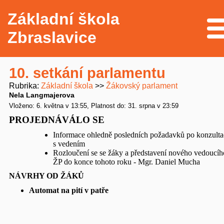
Základní škola
Me
Zbraslavice
10. setkání parlamentu
Rubrika
Základní škola
Žákovský parlament
Nela Langmajerova
Vloženo: 6. května v 13:55
Platnost do: 31. srpna v 23:59
PROJEDNÁVÁLO SE
Informace ohledně posledních požadavků po konzulta
s vedením
Rozloučení se se žáky a představení nového vedoucíh
ŽP do konce tohoto roku - Mgr. Daniel Mucha
NÁVRHY OD ŽÁKŮ
Automat na pití v patře