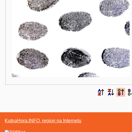
KutnaHora.INFO, region na Internetu