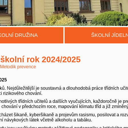
KOLNÍ DRUŽINA
ŠKOLNÍ JÍDEL
školní rok 2024/2025
Metodik prevence
2025
. Nejdůležitější je soustavná a dlouhodobá práce třídních učitelů
ci rizikového chování.
otlivých třídních učitelů a dalších vyučujících, každoročně je
chování v předchozím roce, mapování klimatu tříd a již zmíněn
edcházet šikaně, kyberšikaně a projevům rasismu, posilovat a roz
ní návykových látek včetně alkoholu a tabáku.