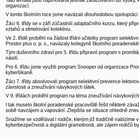
Tato témata jsou naplňována jednak zařazováním do výuky, k
organizací.
V tomto školním roce jsme navázali dlouhodobou spolupráci s
Žáci 6. třídy se v září zúčastnili adaptačního kurzu, který 
vztahů a stmelování kolektivu.
Ve 2. třídě proběhl na žádost třídní učitelky program selekti
Prostor plus o. p. s., navázaly kolegyně školního poradensk
Tým duševního zdraví pro 5. třídu připravil program s promí
násilí.
Pro 6. třídu jsme využili program Snooper od organizace Prosto
kyberšikaně.
Žáci 7. třídy absolvovali program selektivní prevence lektoro
závislosti a zneužívání návykových látek.
V 9. třídách proběhl program na téma zneužívání návykových l
I tak muselo školní poradenské pracoviště řešit některé záva
sobě navzájem a vapování. Zlepšila se situace ohledně zneu
Snažíme se vzdělávat i rodiče, kterým již tradičně nabízíme v
kyberbezpečnosti a digitální gramotnosti, ale zájem rodičů by