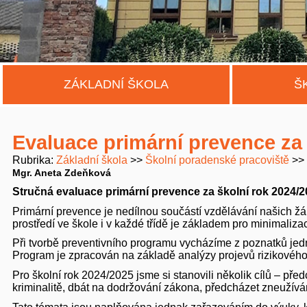
ZÁKLADNÍ ŠKOLA
Š
Evaluace primární prevence za 
Rubrika
Základní škola
Školní poradenské pracoviště
Mgr. Aneta Zdeňková
Stručná evaluace primární prevence za školní rok 2024/
Primární prevence je nedílnou součástí vzdělávání našich žáků
prostředí ve škole i v každé třídě je základem pro minimaliza
Při tvorbě preventivního programu vycházíme z poznatků jedn
Program je zpracován na základě analýzy projevů rizikového 
Pro školní rok 2024/2025 jsme si stanovili několik cílů – př
kriminalitě, dbát na dodržování zákona, předcházet zneužívá