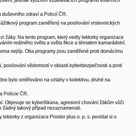
šlení, jednak využitím vzdělávacích programů externích
 duševního zdraví a Policií ČR.
í zážitkový program zaměřený na posilování vrstevnických
zi žáky. Na tento program, který vedly lektorky organizace
ováním reálného světa a světa fikce a tématem kamarádství.
e, doma nejlíp. Oba programy jsou zaměřené proti domácímu
ti, posilování vědomostí v oblasti kyberbezpečnosti a proti
jedno bylo směřováno na vztahy v kolektivu, druhé na
la Policie ČR.
ání. Objevuje se kyberšikana, agresivní chování žákům vůči
le žádný takový případ nezaznamenali.
lektorky z organizace Prostor plus o. p. s. povídat si o