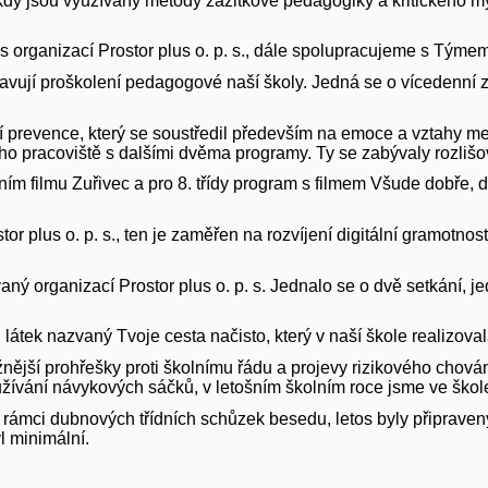
dy jsou využívány metody zážitkové pedagogiky a kritického my
 organizací Prostor plus o. p. s., dále spolupracujeme s Týmem
připravují proškolení pedagogové naší školy. Jedná se o vícedenn
vní prevence, který se soustředil především na emoce a vztahy me
ého pracoviště s dalšími dvěma programy. Ty se zabývaly rozliš
táním filmu Zuřivec a pro 8. třídy program s filmem Všude dobř
r plus o. p. s., ten je zaměřen na rozvíjení digitální gramotnos
vaný organizací Prostor plus o. p. s. Jednalo se o dvě setkání, 
átek nazvaný Tvoje cesta načisto, který v naší škole realizova
žnější prohřešky proti školnímu řádu a projevy rizikového chov
žívání návykových sáčků, v letošním školním roce jsme ve ško
 rámci dubnových třídních schůzek besedu, letos byly připraveny 
l minimální.