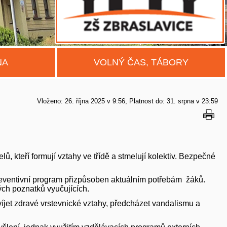
NA
VOLNÝ ČAS, TÁBORY
Vloženo: 26. října 2025 v 9:56
Platnost do: 31. srpna v 23:59
, kteří formují vztahy ve třídě a stmelují kolektiv. Bezpečné
 preventivní program přizpůsoben aktuálním potřebám žáků.
ých poznatků vyučujících.
víjet zdravé vrstevnické vztahy, předcházet vandalismu a