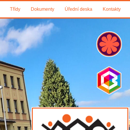
Třídy
Dokumenty
Úřední deska
Kontakty