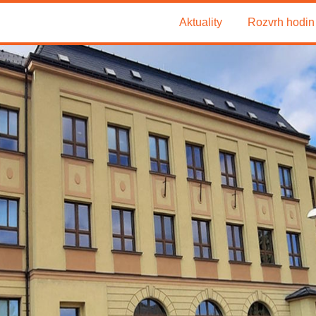
Aktuality
Rozvrh hodin