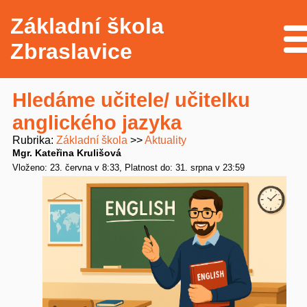
Základní škola
Me
Zbraslavice
Hledáme učitele/ učitelku
anglického jazyka
Rubrika
Základní škola
Aktuality
Mgr. Kateřina Krulišová
Vloženo: 23. června v 8:33
Platnost do: 31. srpna v 23:59