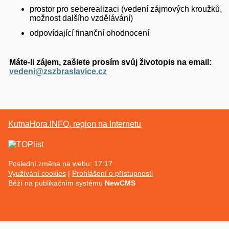
prostor pro seberealizaci (vedení zájmových kroužků,
možnost dalšího vzdělávání)
odpovídající finanční ohodnocení
Máte-li zájem, zašlete prosím svůj životopis na email:
vedeni@zszbraslavice.cz
KutnaHora.INFO, region na Internetu
Poslední změna na webu: 17:17
Využívání cookies
Prohlášení o přístupnosti
Běží na publikačním systému
NewCMS