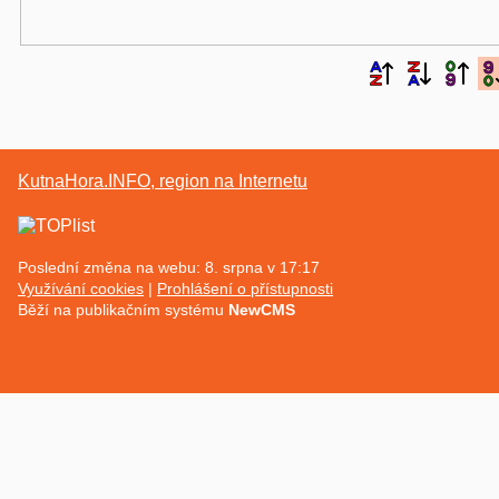
KutnaHora.INFO, region na Internetu
Poslední změna na webu: 8. srpna v 17:17
Využívání cookies
Prohlášení o přístupnosti
Běží na publikačním systému
NewCMS