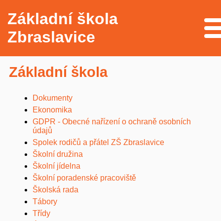
Základní škola
Me
Zbraslavice
Základní škola
Dokumenty
Ekonomika
GDPR - Obecné nařízení o ochraně osobních
údajů
Spolek rodičů a přátel ZŠ Zbraslavice
Školní družina
Školní jídelna
Školní poradenské pracoviště
Školská rada
Tábory
Třídy