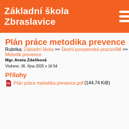
Základní škola
Me
Zbraslavice
Plán práce metodika prevence
Rubrika
Základní škola
Školní poradenské pracoviště
Metodik prevence
Mgr. Aneta Zdeňková
Vloženo: 26. října 2025 v 16:54
Přílohy
(144,74 KiB)
Plán práce metodika prevence.pdf