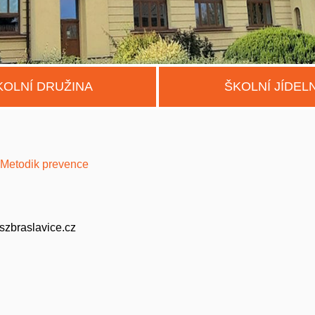
KOLNÍ DRUŽINA
ŠKOLNÍ JÍDEL
Metodik prevence
szbraslavice.cz