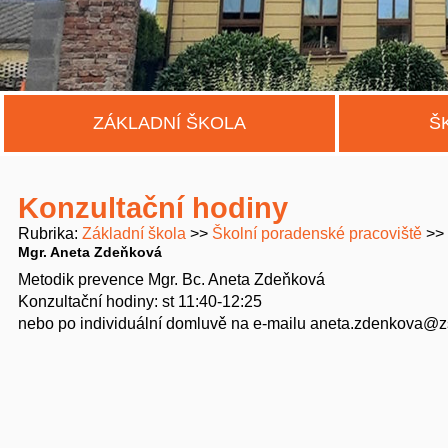
ZÁKLADNÍ ŠKOLA
Š
Konzultační hodiny
Rubrika
Základní škola
Školní poradenské pracoviště
Mgr. Aneta Zdeňková
Metodik prevence Mgr. Bc. Aneta Zdeňková
Konzultační hodiny: st 11:40-12:25
nebo po individuální domluvě na e-mailu aneta.zdenkova@z