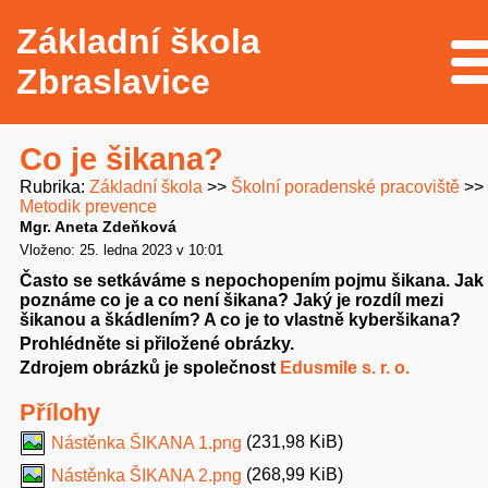
Základní škola
Me
Zbraslavice
Co je šikana?
Rubrika
Základní škola
Školní poradenské pracoviště
Metodik prevence
Mgr. Aneta Zdeňková
Vloženo: 25. ledna 2023 v 10:01
Často se setkáváme s nepochopením pojmu šikana. Jak
poznáme co je a co není šikana? Jaký je rozdíl mezi
šikanou a škádlením? A co je to vlastně kyberšikana?
Prohlédněte si přiložené obrázky.
Zdrojem obrázků je společnost
Edusmile s. r. o.
Přílohy
(231,98 KiB)
Nástěnka ŠIKANA 1.png
(268,99 KiB)
Nástěnka ŠIKANA 2.png