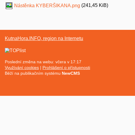
(241,45 KiB)
Nástěnka KYBERŠIKANA.png
KutnaHora.INFO, region na Internetu
Poslední změna na webu: včera v 17:17
Využívání cookies
Prohlášení o přístupnosti
Běží na publikačním systému
NewCMS