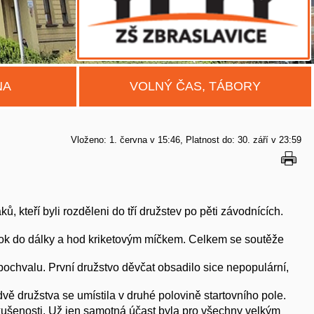
NA
VOLNÝ ČAS, TÁBORY
Vloženo: 1. června v 15:46
Platnost do: 30. září v 23:59
, kteří byli rozděleni do tří družstev po pěti závodnících.
skok do dálky a hod kriketovým míčkem. Celkem se soutěže
u pochvalu. První družstvo děvčat obsadilo sice nepopulární,
dvě družstva se umístila v druhé polovině startovního pole.
kušenosti. Už jen samotná účast byla pro všechny velkým