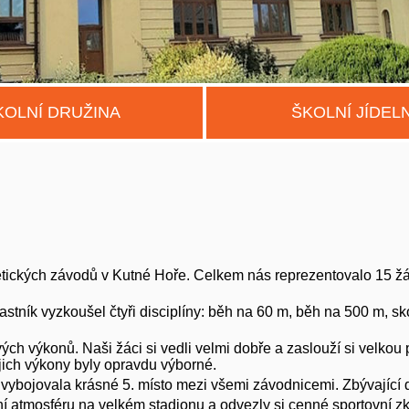
KOLNÍ DRUŽINA
ŠKOLNÍ JÍDEL
letických závodů v Kutné Hoře. Celkem nás reprezentovalo 15 žáků
astník vyzkoušel čtyři disciplíny: běh na 60 m, běh na 500 m, 
svých výkonů. Naši žáci si vedli velmi dobře a zaslouží si velko
ejich výkony byly opravdu výborné.
rá vybojovala krásné 5. místo mezi všemi závodnicemi. Zbývající 
ní atmosféru na velkém stadionu a odvezly si cenné sportovní z