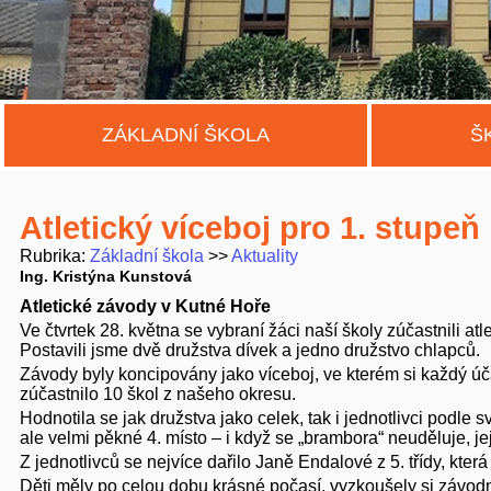
ZÁKLADNÍ ŠKOLA
Š
Atletický víceboj pro 1. stupeň
Rubrika
Základní škola
Aktuality
Ing. Kristýna Kunstová
Atletické závody v Kutné Hoře
Ve čtvrtek 28. května se vybraní žáci naší školy zúčastnili at
Postavili jsme dvě družstva dívek a jedno družstvo chlapců.
Závody byly koncipovány jako víceboj, ve kterém si každý úč
zúčastnilo 10 škol z našeho okresu.
Hodnotila se jak družstva jako celek, tak i jednotlivci podle 
ale velmi pěkné 4. místo – i když se „brambora“ neuděluje, j
Z jednotlivců se nejvíce dařilo Janě Endalové z 5. třídy, kte
Děti měly po celou dobu krásné počasí, vyzkoušely si závod